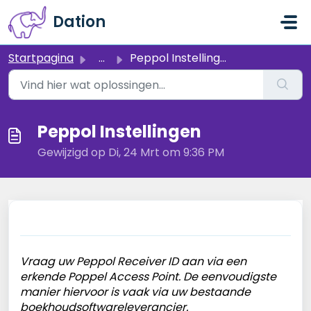
Doorgaan naar hoofdinhoud
Dation
Startpagina
...
Peppol Instellingen
Peppol Instellingen
Gewijzigd op Di, 24 Mrt om 9:36 PM
Vraag uw Peppol Receiver ID aan via een
erkende Poppel Access Point. De eenvoudigste
manier hiervoor is vaak via uw bestaande
boekhoudsoftwareleverancier.