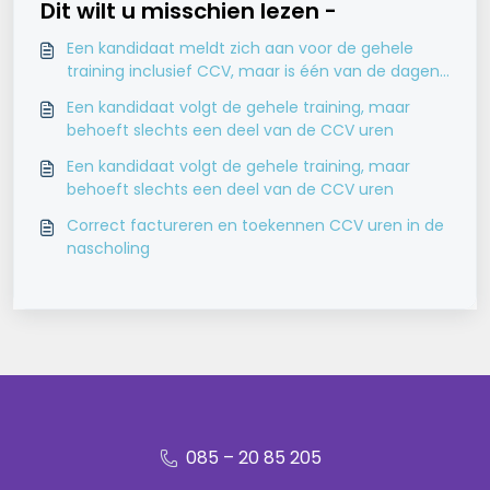
Dit wilt u misschien lezen -
Een kandidaat meldt zich aan voor de gehele
training inclusief CCV, maar is één van de dagen
niet aanwezig
Een kandidaat volgt de gehele training, maar
behoeft slechts een deel van de CCV uren
Een kandidaat volgt de gehele training, maar
behoeft slechts een deel van de CCV uren
Correct factureren en toekennen CCV uren in de
nascholing
085 – 20 85 205