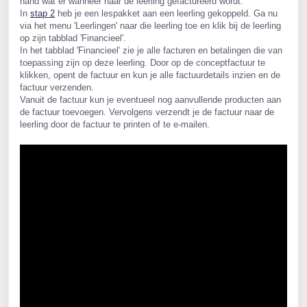
hand wat er wanneer naar de leerling gefactureerd wordt.
In 
stap 2
 heb je een lespakket aan een leerling gekoppeld. Ga nu 
via het menu 'Leerlingen' naar die leerling toe en klik bij de leerling 
op zijn tabblad 'Financieel'.
In het tabblad 'Financieel' zie je alle facturen en betalingen die van 
toepassing zijn op deze leerling. Door op de conceptfactuur te 
klikken, opent de factuur en kun je alle factuurdetails inzien en de 
factuur verzenden.
Vanuit de factuur kun je eventueel nog aanvullende producten aan 
de factuur toevoegen. Vervolgens verzendt je de factuur naar de 
leerling door de factuur te printen of te e-mailen.