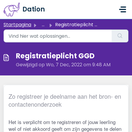
Doorgaan naar hoofdinhoud
Dation
Startpagina
...
Registratieplicht GGD
Registratieplicht GGD
Gewijzigd op Wo, 7 Dec, 2022 om 9:48 AM
Zo registreer je deelname aan het bron- en
contactenonderzoek
Het is verplicht om te registreren of jouw leerling 
wel of niet akkoord geeft om zijn gegevens te delen 