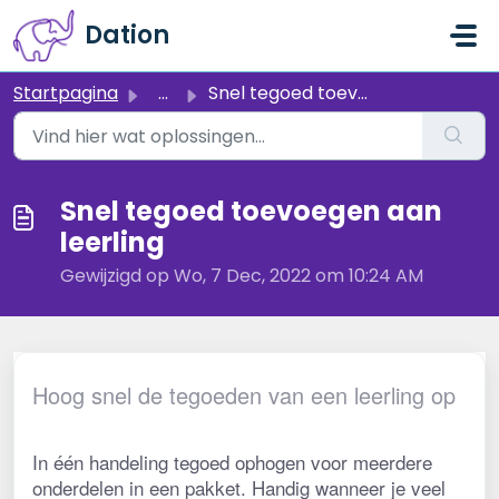
Doorgaan naar hoofdinhoud
Dation
Startpagina
...
Snel tegoed toevoegen aan leerling
Snel tegoed toevoegen aan
leerling
Gewijzigd op Wo, 7 Dec, 2022 om 10:24 AM
Hoog snel de tegoeden van een leerling op
In één handeling tegoed ophogen voor meerdere 
onderdelen in een pakket. Handig wanneer je veel 