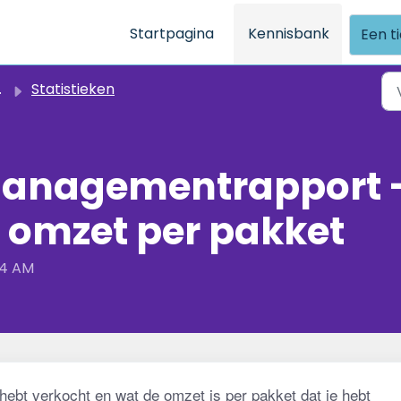
Startpagina
Kennisbank
Een t
Statistieken
 Managementrapport 
 omzet per pakket
44 AM
 hebt verkocht en wat de omzet is per pakket dat je hebt 