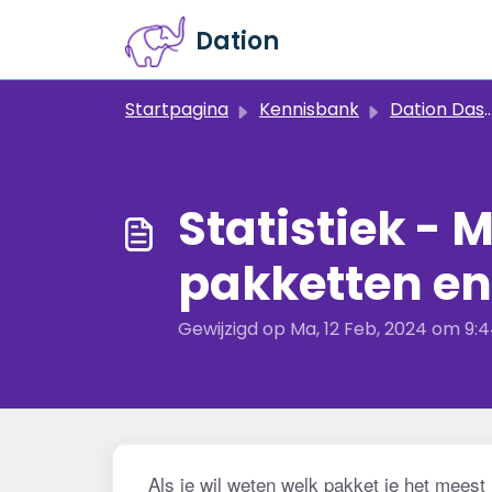
Doorgaan naar hoofdinhoud
Dation
Startpagina
Kennisbank
Dation Dashboard
Statistiek -
pakketten en
Gewijzigd op Ma, 12 Feb, 2024 om 9:
Als je wil weten welk pakket je het meest