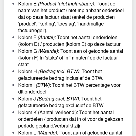
Kolom E 
(Product (niet inplanbaar))
: Toont de 
naam van het product / niet-inplanbaar onderdeel 
dat op deze factuur staat (enkel de producten 
'product', 'korting', 'toeslag', 'handmatige 
factuurregel').
Kolom F 
(Aantal)
: Toont het aantal onderdelen 
(kolom D) / producten (kolom E) op deze factuur
Kolom G 
(Waarde)
: Toont aan of getoonde aantal 
(kolom F) in 'stuks' of in 'minuten' op de factuur 
staat
Kolom H 
(Bedrag incl. BTW)
: Toont het 
gefactureerde bedrag inclusief de BTW.
Kolom I 
(BTW)
: Toont het BTW percentage voor 
dit onderdeel
Kolom J 
(Bedrag excl. BTW)
: Toont het 
gefactureerde bedrag exclusief de BTW
Kolom K (Aantal 'verleend'): Toont het aantal 
onderdelen / producten dat in of voor de gekozen 
periode gepland/verbruikt zijn
Kolom L 
(Waarde):
 Toont aan of getoonde aantal 