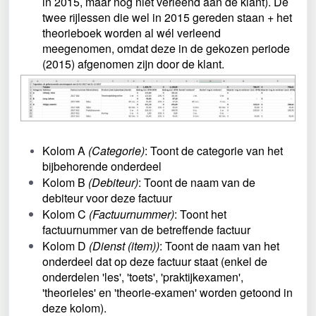
in 2015, maar nog niet verleend aan de klant). De 
twee rijlessen die wel in 2015 gereden staan + het 
theorieboek worden al wél verleend 
meegenomen, omdat deze in de gekozen periode 
(2015) afgenomen zijn door de klant.
Kolom A 
(Categorie)
: Toont de categorie van het 
bijbehorende onderdeel
Kolom B 
(Debiteur)
: Toont de naam van de 
debiteur voor deze factuur
Kolom C 
(Factuurnummer)
: Toont het 
factuurnummer van de betreffende factuur
Kolom D 
(Dienst (item))
: Toont de naam van het 
onderdeel dat op deze factuur staat (enkel de 
onderdelen 'les', 'toets', 'praktijkexamen', 
'theorieles' en 'theorie-examen' worden getoond in 
deze kolom).