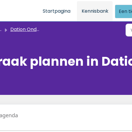
Startpagina
Kennisbank
Een t
Dation Onderweg vragen
raak plannen in Dat
e agenda