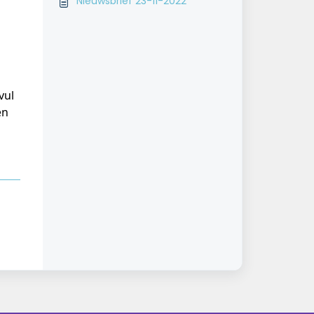
Nieuwsbrief 23-11-2022
vul 
en 