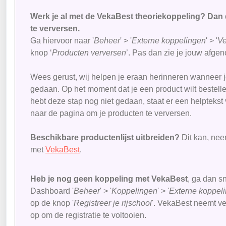
Werk je al met de VekaBest theoriekoppeling? Dan d
te verversen.
Ga hiervoor naar '
Beheer
' > '
Externe koppelingen
' > '
Ve
knop ‘
Producten verversen
’. Pas dan zie je jouw afge
Wees gerust, wij helpen je eraan herinneren wanneer j
gedaan. Op het moment dat je een product wilt bestelle
hebt deze stap nog niet gedaan, staat er een helptekst 
naar de pagina om je producten te verversen.
Beschikbare productenlijst uitbreiden?
Dit kan, ne
met
VekaBest
.
Heb je nog geen koppeling met VekaBest
, ga dan s
Dashboard '
Beheer
' > '
Koppelingen
' > '
Externe
koppel
op de knop '
Registreer je rijschool
'. VekaBest neemt ve
op om de registratie te voltooien.