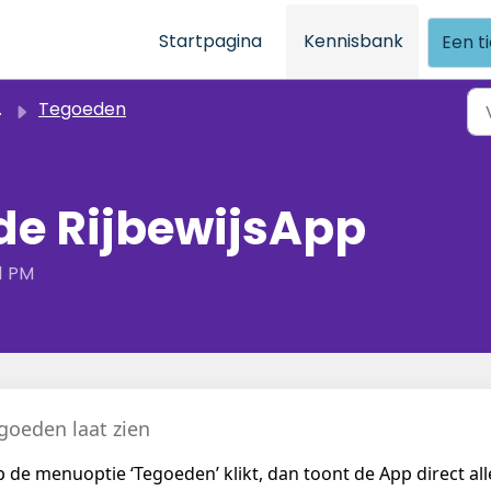
Startpagina
Kennisbank
Een t
Tegoeden
de RijbewijsApp
1 PM
goeden laat zien
 de menuoptie ‘Tegoeden’ klikt, dan toont de App direct all