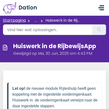
Doorgaan naar hoofdinhoud
Dation
Startpagina
...
Huiswerk in de RijbewijsApp
Huiswerk in de RijbewijsApp
Gewijzigd op Ma, 30 Jun, 2025 om 4:43 PM
Let op! 
de nieuwe module Rijleshulp heeft geen 
koppeling met de ingestelde vorderingenkaart. 
Huiswerk in  de vorderingenkaart verwijst naar de 
daar ingestelde stappen.