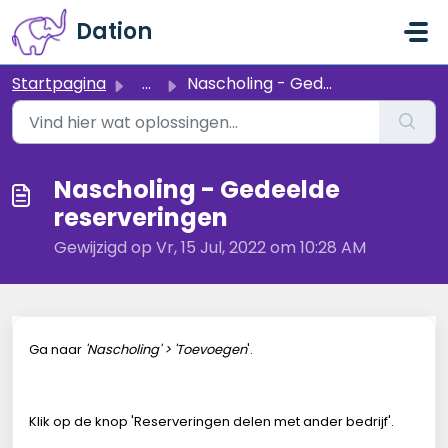
Doorgaan naar hoofdinhoud
Dation
Startpagina
...
Nascholing - Gedeelde reserveringen
Nascholing - Gedeelde
reserveringen
Gewijzigd op Vr, 15 Jul, 2022 om 10:28 AM
Ga naar
'Nascholing' > 'Toevoegen
'.
Klik op de knop 'Reserveringen delen met ander bedrijf'.