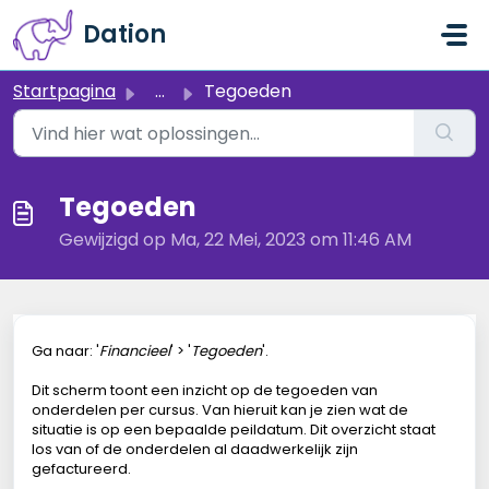
Doorgaan naar hoofdinhoud
Dation
Startpagina
...
Tegoeden
Tegoeden
Gewijzigd op Ma, 22 Mei, 2023 om 11:46 AM
Ga naar: '
Financieel
' > '
Tegoeden
'.
Dit scherm toont een inzicht op de tegoeden van
onderdelen per cursus. Van hieruit kan je zien wat de
situatie is op een bepaalde peildatum. Dit overzicht staat
los van of de onderdelen al daadwerkelijk zijn
gefactureerd.