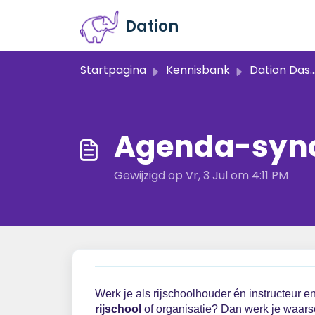
Doorgaan naar hoofdinhoud
Dation
Startpagina
Kennisbank
Dation Dashboard - Beheer & Instellingen
Agenda-syn
Gewijzigd op Vr, 3 Jul om 4:11 PM
Werk je als rijschoolhouder én instructeur e
rijschool
of organisatie? Dan werk je waars