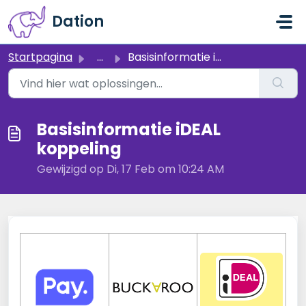
Doorgaan naar hoofdinhoud
Dation
Startpagina
...
Basisinformatie iDEAL koppeling
Basisinformatie iDEAL
koppeling
Gewijzigd op Di, 17 Feb om 10:24 AM