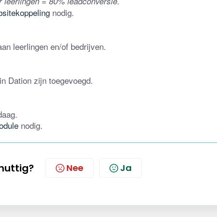
r leerlingen = 80% leadconversie.
sitekoppeling
 nodig.
an leerlingen en/of bedrijven.
in Dation zijn toegevoegd.
daag.
odule
 nodig.
 nuttig?
Nee
Ja