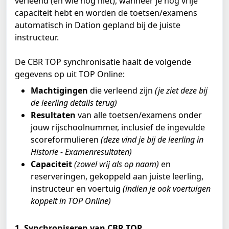
verleend (en wie nog niet), wanneer je nog vrije 
capaciteit hebt en worden de toetsen/examens 
automatisch in Dation gepland bij de juiste 
instructeur. 
De CBR TOP synchronisatie haalt de volgende 
gegevens op uit TOP Online:
Machtigingen 
die verleend zijn 
(je ziet deze bij 
de leerling details terug)
Resultaten 
van alle toetsen/examens onder 
jouw rijschoolnummer, inclusief de ingevulde 
scoreformulieren 
(deze vind je bij de leerling in 
Historie - Examenresultaten)
Capaciteit 
(zowel vrij als op naam)
 en 
reserveringen, gekoppeld aan juiste leerling, 
instructeur en voertuig 
(indien je ook voertuigen 
koppelt in TOP Online)
1. Synchroniseren van CBR TOP