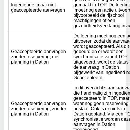
Ingediende, maar niet 
gemaakt in TOP. De leerlin
geaccepteerde aanvragen
 moet nog een actie uitvoer
bijvoorbeeld de rijschool 
machtigingen of een 
gezondheidsverklaring invu
De leerling moet nog een ac
uitvoeren zodat de aanvraa
wordt geaccepteerd. Als dit 
Geaccepteerde aanvragen 
gebeurd en er wordt een 
zonder reservering, met 
synchronisatie vanuit TOP 
planning in Dation
uitgevoerd, wordt de status
de aanvraag in Dation 
bijgewerkt van Ingediend n
Geaccepteerd.
In dit overzicht staan aanvr
die handmatig zijn ingedien
geaccepteerd in TOP, maar
Geaccepteerde aanvragen 
waar nog geen reservering 
zonder reservering, zonder 
bestaat. Ook is er niets in 
planning in Dation
Dation gepland. Via een T
synchronisatie worden dez
aanvragen in Dation 
toegevoegd.