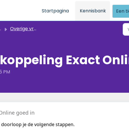
Startpagina
Kennisbank
Een t
Overige vragen
 koppeling Exact Onl
05 PM
Online goed in
 doorloop je de volgende stappen. 