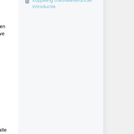
Koppeling theorieleverancier
introductie
en 
we 
lle 