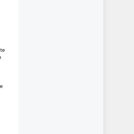
te 
n 
e 